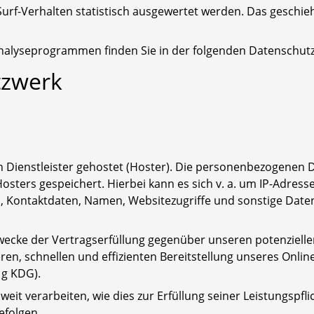
Surf-Verhalten statistisch ausgewertet werden. Das geschie
 Analyseprogrammen finden Sie in der folgenden Datenschut
tzwerk
 Dienstleister gehostet (Hoster). Die personenbezogenen Da
sters gespeichert. Hierbei kann es sich v. a. um IP-Adress
Kontaktdaten, Namen, Websitezugriffe und sonstige Daten,
Zwecke der Vertragserfüllung gegenüber unseren potenziell
heren, schnellen und effizienten Bereitstellung unseres Onl
. g KDG).
eit verarbeiten, wie dies zur Erfüllung seiner Leistungspfli
efolgen.