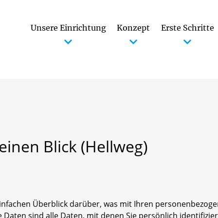
Unsere Einrichtung
Konzept
Erste Schritte
Betreuungsangebot (Öffnungszeiten)
Kennenlernen und Eingewöhnung
einen
Blick
(Hellweg)
infachen Überblick darüber, was mit Ihren personenbezogen
ten sind alle Daten, mit denen Sie persönlich identifizie